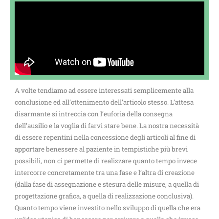
A volte tendiamo ad essere interessati semplicemente alla
conclusione ed all’ottenimento dell’articolo stesso. L’attesa
disarmante si intreccia con l’euforia della consegna
dell’ausilio e la voglia di farvi stare bene. La nostra necessità
di essere repentini nella concessione degli articoli al fine di
apportare benessere al paziente in tempistiche più brevi
possibili, non ci permette di realizzare quanto tempo invece
intercorre concretamente tra una fase e l’altra di creazione
(dalla fase di assegnazione e stesura delle misure, a quella di
progettazione grafica, a quella di realizzazione conclusiva).
Quanto tempo viene investito nello sviluppo di quella che era