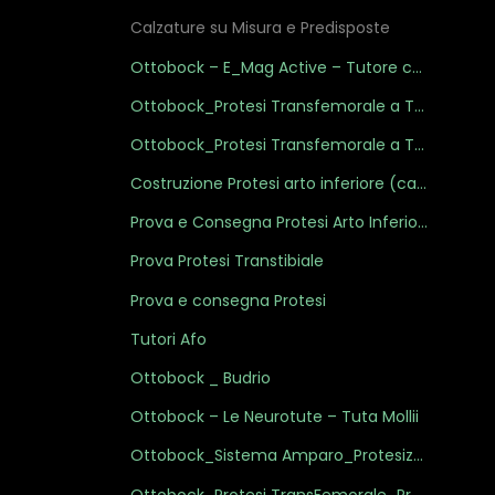
Calzature su Misura e Predisposte
Ottobock – E_Mag Active – Tutore con Controllo Elettronico del Ginocchio
Ottobock_Protesi Transfemorale a Tenuta Ipobarica I
Ottobock_Protesi Transfemorale a Tenuta Ipobarica II
Costruzione Protesi arto inferiore (calco in gesso)
Prova e Consegna Protesi Arto Inferiore
Prova Protesi Transtibiale
Prova e consegna Protesi
Tutori Afo
Ottobock _ Budrio
Ottobock – Le Neurotute – Tuta Mollii
Ottobock_Sistema Amparo_Protesizzazione immediata TransTibiale
Ottobock_Protesi TransFemorale_Presa Misure