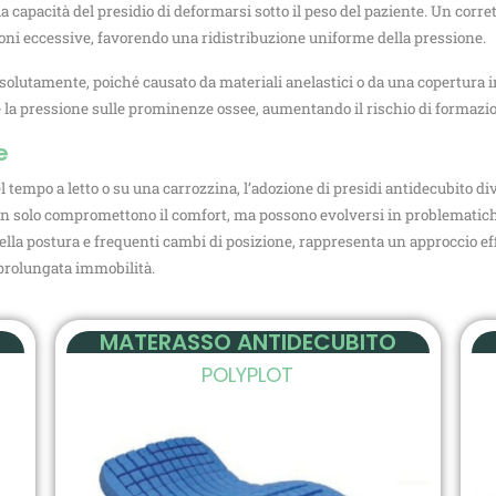
a capacità del presidio di deformarsi sotto il peso del paziente. Un corre
oni eccessive, favorendo una ridistribuzione uniforme della pressione.
solutamente, poiché causato da materiali anelastici o da una copertura 
e la pressione sulle prominenze ossee, aumentando il rischio di formazio
e
l tempo a letto o su una carrozzina, l’adozione di presidi antidecubito 
on solo compromettono il comfort, ma possono evolversi in problematiche ser
lla postura e frequenti cambi di posizione, rappresenta un approccio effi
a prolungata immobilità.
MATERASSO ANTIDECUBITO
POLYPLOT