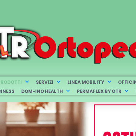
PRODOTTI
SERVIZI
LINEA MOBILITY
OFFICI
SINESS
DOM-INO HEALTH
PERMAFLEX BY OTR