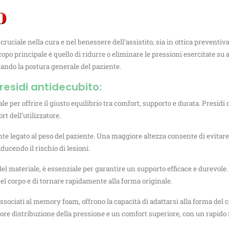
O
ruciale nella cura e nel benessere dell’assistito, sia in ottica preventi
copo principale è quello di ridurre o eliminare le pressioni esercitate su
ando la postura generale del paziente.
presidi antidecubito:
 per offrire il giusto equilibrio tra comfort, supporto e durata. Presidi
 dell’utilizzatore.
te legato al peso del paziente. Una maggiore altezza consente di evitare 
riducendo il rischio di lesioni.
à del materiale, è essenziale per garantire un supporto efficace e durevole
del corpo e di tornare rapidamente alla forma originale.
ssociati al memory foam, offrono la capacità di adattarsi alla forma del c
e distribuzione della pressione e un comfort superiore, con un rapido r