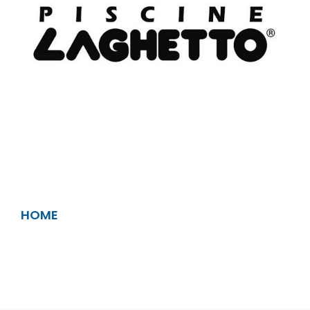
Laghetto - Le
Piscine del
Benessere
HOME
LAGHETTO - LE PISCINE DEL BENESSERE