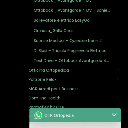
Ottobock _ Avantgarde 4 DV
Ottobock _ Avantgarde 4 DV _ Schienale Spex _ Cuscino Terra Flair Plus
Sollevatore elettrico EasyGo
Ormesa_Grillo Chair
Sunrise Medical – Quieckie Neon 2
Di Blasi – Triciclo Pieghevole Elettrico R34
Test Drive – Ottobock Avantgarde 4DS/4DV
Officina Ortopedica
Poltrone Relax
MCR Arredi per il Business
Dom-ino Health
Permaflex by OTR
OTR Ortopedia
Blog
Contattaci