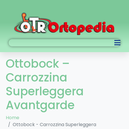
Ottobock –
Carrozzina
Superleggera
Avantgarde
Home
Ottobock - Carrozzina Superleggera