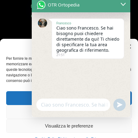
OTR Ortopedia
Blog
Contattaci
Francesco
Ciao sono Francesco. Se hai
bisogno puoi chiedere
Lavora con Noi
direttamente da qui! Ti chiedo
di specificare la tua area
Privacy Policy
Gestisci Consenso
geografica di riferimento.
21:51
Trasparenza
Per fornire le migliori esperienze, utilizziamo tecnologie come i cookie per
memorizzare e/o accedere alle informazioni del dispositivo. Il consenso a
queste tecnologie ci permetterà di elaborare dati come il comportamento di
CHIAMATA GRATUITA
navigazione o ID unici su questo sito. Non acconsentire o ritirare il
consenso può influire negativamente su alcune caratteristiche e funzioni.
Accetta
undefine
WhatsApp
Message
Nega
Visualizza le preferenze
©2021
OTTIERRE ORTOPEDIA SANITARIA
ALL RIGHTS