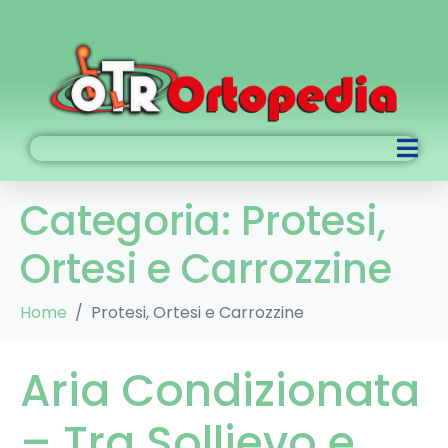
Categoria:
Protesi,
Ortesi e Carrozzine
Home
Protesi, Ortesi e Carrozzine
Aria Condizionata
– Tra Sollievo e