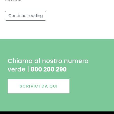
Continue reading
Chiama al nostro numero
verde |
800 200 290
SCRIVICI DA QUI