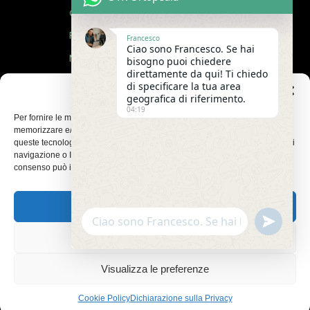
Officina Ortopedica
Poltrone Relax
Francesco
Ciao sono Francesco. Se hai
MCR Arredi per il Business
bisogno puoi chiedere
direttamente da qui! Ti chiedo
Dom-ino Health
di specificare la tua area
Gestisci Consenso
geografica di riferimento.
Permaflex by OTR
04:19
Per fornire le migliori esperienze, utilizziamo tecnologie come i cookie per
Blog
memorizzare e/o accedere alle informazioni del dispositivo. Il consenso a
queste tecnologie ci permetterà di elaborare dati come il comportamento di
Contattaci
navigazione o ID unici su questo sito. Non acconsentire o ritirare il
consenso può influire negativamente su alcune caratteristiche e funzioni.
Lavora con Noi
Accetta
Privacy Policy
undefine
WhatsApp
Trasparenza
Message
Nega
Visualizza le preferenze
CHIAMATA GRATUITA
Cookie Policy
Dichiarazione sulla Privacy
Hide