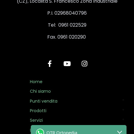
(CZ), Località S. Francesco Zona Industriale
P.I. 02968040796
Tel: 0961 022529
Fax. 0961 020290
Home
Chi siamo
Punti vendita
Prodotti
Servizi
Linea Mobility
OTR Ortopedia